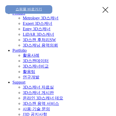
Home
쇼핑몰 바로가기
Product
Metrology 3D스캐너
Expert 3D스캐너
Entry 3D스캐너
LiDAR 3D스캐너
3D스캔 후처리SW
3D스캐닝 용역의뢰
Portfolio
활용사례
3D스캔데이터
3D스캐너비교
활용팁
연구개발
Support
3D스캐너 자료실
3D스캐너 게시판
온라인 3D스캐너 데모
3D스캔 용역 서비스
사용·기술 문의
J3D 공지사항