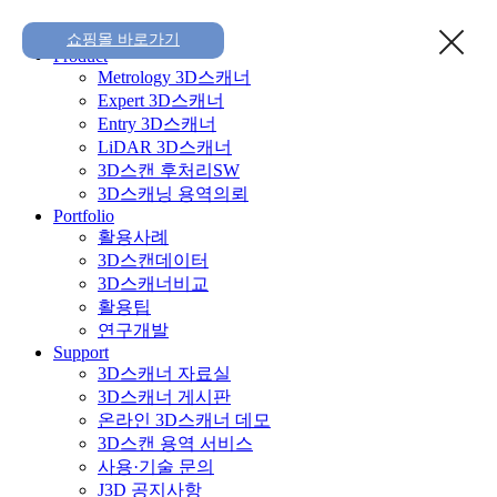
Home
쇼핑몰 바로가기
Product
Metrology 3D스캐너
Expert 3D스캐너
Entry 3D스캐너
LiDAR 3D스캐너
3D스캔 후처리SW
3D스캐닝 용역의뢰
Portfolio
활용사례
3D스캔데이터
3D스캐너비교
활용팁
연구개발
Support
3D스캐너 자료실
3D스캐너 게시판
온라인 3D스캐너 데모
3D스캔 용역 서비스
사용·기술 문의
J3D 공지사항