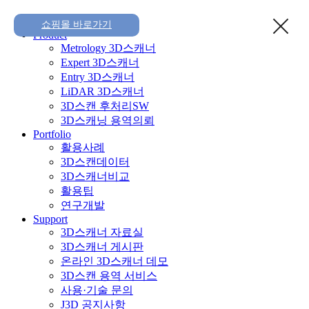
Home
쇼핑몰 바로가기
Product
Metrology 3D스캐너
Expert 3D스캐너
Entry 3D스캐너
LiDAR 3D스캐너
3D스캔 후처리SW
3D스캐닝 용역의뢰
Portfolio
활용사례
3D스캔데이터
3D스캐너비교
활용팁
연구개발
Support
3D스캐너 자료실
3D스캐너 게시판
온라인 3D스캐너 데모
3D스캔 용역 서비스
사용·기술 문의
J3D 공지사항