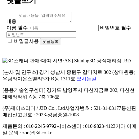
댓글쓰기
내용
이름
필수
비밀번호
필수
비밀글사용
[본사 및 연구소] 경기 성남시 중원구 갈마치로 302 (상대원동)
우림라이온스밸리5차 B동 1311호
오시는길
[응용기술연구센터] 경기도 남양주시 다산지금로 202, 다산현
대테라타워 A동 7층 706호
(주)제이쓰리디 / J3D Co., Ltd
사업자번호 : 521-81-03177
통신판
매업신고번호 : 2023-성남중원-1008
제품문의 : 010-2245-9792
서비스센터 : 010-9823-4123
기타 이메
일 문의 : zoo@j3d.co.kr