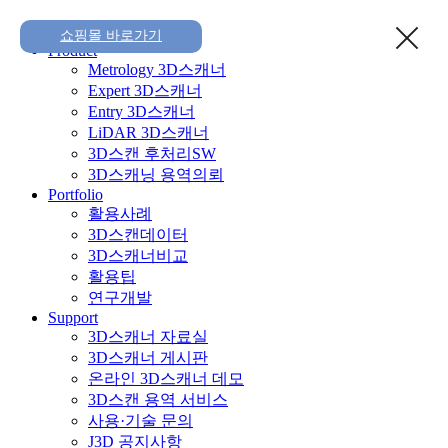
Home
쇼핑몰 바로가기
Product
Metrology 3D스캐너
Expert 3D스캐너
Entry 3D스캐너
LiDAR 3D스캐너
3D스캔 후처리SW
3D스캐닝 용역의뢰
Portfolio
활용사례
3D스캔데이터
3D스캐너비교
활용팁
연구개발
Support
3D스캐너 자료실
3D스캐너 게시판
온라인 3D스캐너 데모
3D스캔 용역 서비스
사용·기술 문의
J3D 공지사항