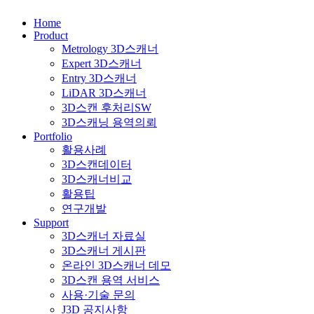
Home
Product
Metrology 3D스캐너
Expert 3D스캐너
Entry 3D스캐너
LiDAR 3D스캐너
3D스캔 후처리SW
3D스캐닝 용역의뢰
Portfolio
활용사례
3D스캔데이터
3D스캐너비교
활용팁
연구개발
Support
3D스캐너 자료실
3D스캐너 게시판
온라인 3D스캐너 데모
3D스캔 용역 서비스
사용·기술 문의
J3D 공지사항