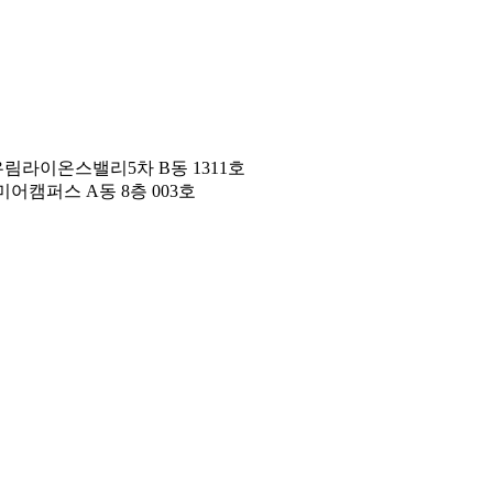
우림라이온스밸리5차 B동 1311호
어캠퍼스 A동 8층 003호