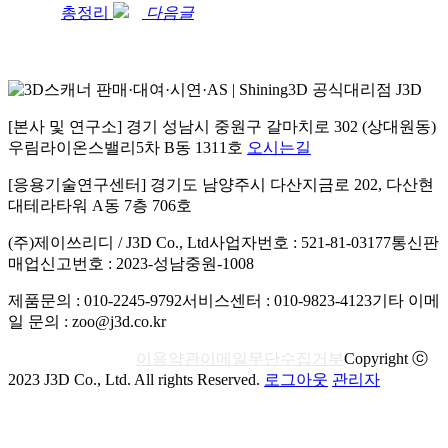
총정리
다음글
[본사 및 연구소] 경기 성남시 중원구 갈마치로 302 (상대원동)
우림라이온스밸리5차 B동 1311호
오시는길
[응용기술연구센터] 경기도 남양주시 다산지금로 202, 다산현
대테라타워 A동 7층 706호
(주)제이쓰리디 / J3D Co., Ltd
사업자번호 : 521-81-03177
통신판
매업신고번호 : 2023-성남중원-1008
제품문의 : 010-2245-9792
서비스센터 : 010-9823-4123
기타 이메
일 문의 : zoo@j3d.co.kr
개인정보처리방침
이용약관
이메일무단수집거부
Copyright ⓒ
2023 J3D Co., Ltd. All rights Reserved.
로그아웃
관리자