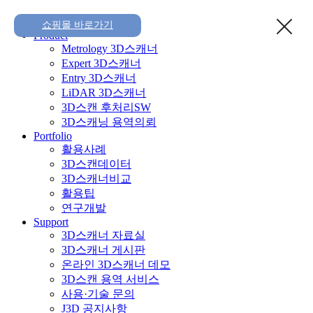
Home
쇼핑몰 바로가기
Product
Metrology 3D스캐너
Expert 3D스캐너
Entry 3D스캐너
LiDAR 3D스캐너
3D스캔 후처리SW
3D스캐닝 용역의뢰
Portfolio
활용사례
3D스캔데이터
3D스캐너비교
활용팁
연구개발
Support
3D스캐너 자료실
3D스캐너 게시판
온라인 3D스캐너 데모
3D스캔 용역 서비스
사용·기술 문의
J3D 공지사항